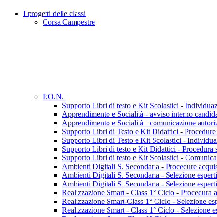
I progetti delle classi
Corsa Campestre
P.O.N.
Supporto Libri di testo e Kit Scolastici - Individua
Apprendimento e Socialità - avviso interno candidat
Apprendimento e Socialità - comunicazione autori
Supporto Libri di Testo e Kit Didattici - Procedure
Supporto Libri di Testo e Kit Scolastici - Individua
Supporto Libri di testo e Kit Didattici - Procedura s
Supporto Libri di testo e Kit Scolastici - Comunic
Ambienti Digitali S. Secondaria - Procedure acquis
Ambienti Digitali S. Secondaria - Selezione esperti 
Ambienti Digitali S. Secondaria - Selezione esperti 
Realizzazione Smart - Class 1° Ciclo - Procedura a
Realizzazione Smart-Class 1° Ciclo - Selezione espe
Realizzazione Smart - Class 1° Ciclo - Selezione es