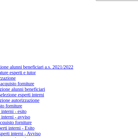
zione alunni beneficiari a.s. 2021/2022
ure esperti e tutor
zzazione
 acquisto forniture
zione alunni beneficiari
elezione esperti interni
azione autorizzazione
to forniture
interni - esito
interni - avviso
cquisto forniture
rti interni - Esito
perti interni - Avviso