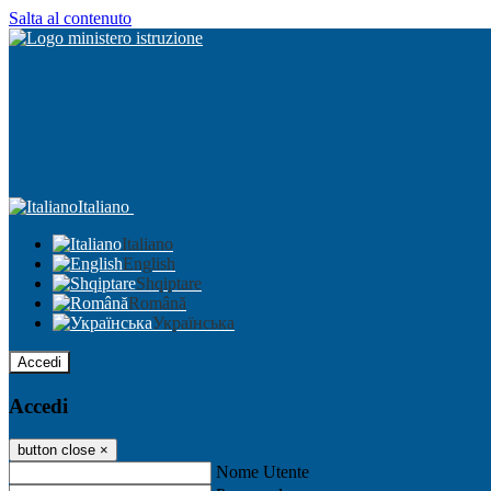
Salta al contenuto
Italiano
Italiano
English
Shqiptare
Română
Українська
Accedi
Accedi
button close
×
Nome Utente