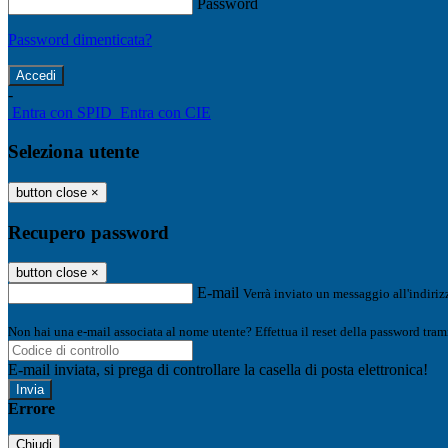
Password
Password dimenticata?
-
Entra con SPID
Entra con CIE
Seleziona utente
button close
×
Recupero password
button close
×
E-mail
Verrà inviato un messaggio all'indirizz
Non hai una e-mail associata al nome utente? Effettua il reset della password tram
E-mail inviata, si prega di controllare la casella di posta elettronica!
Errore
Chiudi