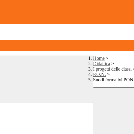
Home
>
Didattica
>
I progetti delle classi
P.O.N.
>
Snodi formativi PON -