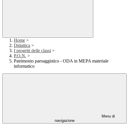
Home
>
Didattica
>
I progetti delle classi
>
P.O.N.
>
Patrimonio paesaggistico - ODA in MEPA materiale
informatico
Menu di
navigazione