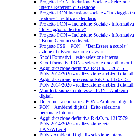
Progetto P.O.N. Inclusione Sociale - Selezione
interna Referenti di Gestione
Progetto PON Inclusione sociale - “In viaggio tra
le storie” - rettifica calendario
Progetto PON – Inclusione Sociale - Informativa
“In viaggio tra le storie”
Progetto PON – Inclusione Sociale - Informativa
“Buoni Genitori si diventa”
Progetto FSE – PON – “BenEssere a scuola” -
azione di disseminazione e avvio
Snodi Formativi – esito selezione interna
Snodi formativi PON - selezione docenti interni
Aggiudicazione definitiva RdO n. 1326715 –
PON 2014/2020 - realizzazione ambienti digitali
Aggiudicazione provvisoria RdO n. 1326715 –
PON 2014/2020 - realizzazione ambienti digitali
Manifestazione di interesse - PON - Ambienti
digitali
Determina a contrarre - PON - Ambienti digitali
PON – Ambienti digitali - Esito selezione
personale interno
Aggiudicazione definitiva R.d.O. n. 1215579 –
PON 2014/2020 - realizzazione rete
LAN/WLAN
PON - Ambienti Digitali - selezione interna