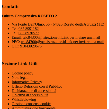
Contatti
Istituto Comprensivo ROSETO 2
Via Fonte Dell'Olmo, 56 - 64026 Roseto degli Abruzzi (TE)
Tel:
085 8991182
Tel:
085 8930577
Email:
teic84300r@istruzione.it
Link per inviare una mail
PEC:
teic84300r@pec.istruzione.it
Link per inviare una mail
C.F.: 91043920676
Sezione Link Utili
Cookie policy
Note legali
Informativa Privacy
Ufficio Relazioni con il Pubblico
Dichiarazione di accessibilità
Obiettivi di accessibilità
Whistleblowing
Gestione consensi cookie
Amministrazione trasparente