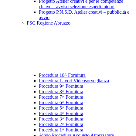
Progetto Atelier creativi e per le competenze
chiave – avviso selezione esperti interni
Progetto P.N.S.D. Atelier creativi – pubblicità e
avvio
FSC Regione Abruzzo
Procedura 10^ Fornitura
Procedura Lavori Videosorveglianza
Procedura 9^ Fornitura
Procedura 8^ Fornitura
Procedura 7^ Fornitura
Procedura 6^ Fornitura
Procedura 5^ Fornitura
Procedura 4^ Fornitura
Procedura 3^ Fornitura
Procedura 2^ Fornitura
Procedura 1^ Fornitura
Avvio Procedura Acquisto Attrezzature