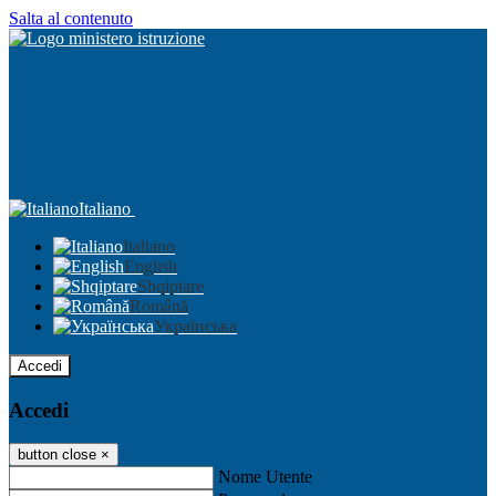
Salta al contenuto
Italiano
Italiano
English
Shqiptare
Română
Українська
Accedi
Accedi
button close
×
Nome Utente