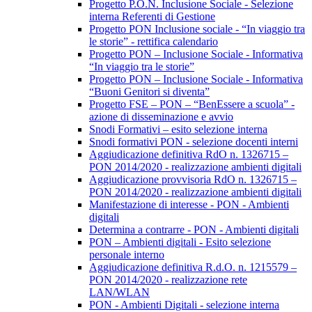
Progetto P.O.N. Inclusione Sociale - Selezione
interna Referenti di Gestione
Progetto PON Inclusione sociale - “In viaggio tra
le storie” - rettifica calendario
Progetto PON – Inclusione Sociale - Informativa
“In viaggio tra le storie”
Progetto PON – Inclusione Sociale - Informativa
“Buoni Genitori si diventa”
Progetto FSE – PON – “BenEssere a scuola” -
azione di disseminazione e avvio
Snodi Formativi – esito selezione interna
Snodi formativi PON - selezione docenti interni
Aggiudicazione definitiva RdO n. 1326715 –
PON 2014/2020 - realizzazione ambienti digitali
Aggiudicazione provvisoria RdO n. 1326715 –
PON 2014/2020 - realizzazione ambienti digitali
Manifestazione di interesse - PON - Ambienti
digitali
Determina a contrarre - PON - Ambienti digitali
PON – Ambienti digitali - Esito selezione
personale interno
Aggiudicazione definitiva R.d.O. n. 1215579 –
PON 2014/2020 - realizzazione rete
LAN/WLAN
PON - Ambienti Digitali - selezione interna