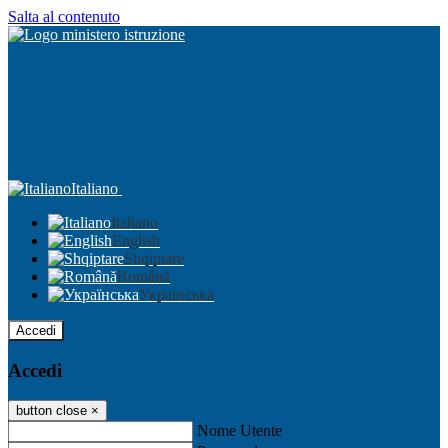
Salta al contenuto
Italiano
Italiano
English
Shqiptare
Română
Українська
Accedi
Accedi
button close
×
Nome Utente