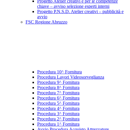
Progetto Atelier creativi e per le competenze
chiave – avviso selezione esperti interni
Progetto P.N.S.D. Atelier creativi – pubblicità e
avvio
FSC Regione Abruzzo
Procedura 10^ Fornitura
Procedura Lavori Videosorveglianza
Procedura 9^ Fornitura
Procedura 8^ Fornitura
Procedura 7^ Fornitura
Procedura 6^ Fornitura
Procedura 5^ Fornitura
Procedura 4^ Fornitura
Procedura 3^ Fornitura
Procedura 2^ Fornitura
Procedura 1^ Fornitura
Avvio Procedura Acquisto Attrezzature