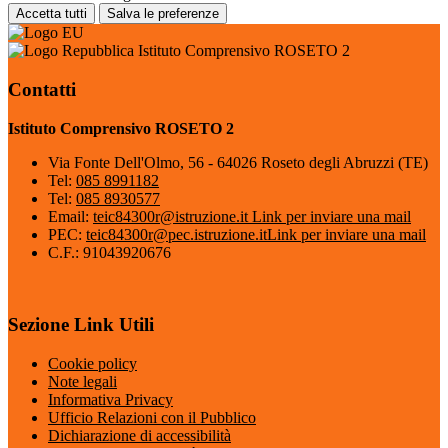
Accetta tutti
Salva le preferenze
Istituto Comprensivo ROSETO 2
Contatti
Istituto Comprensivo ROSETO 2
Via Fonte Dell'Olmo, 56 - 64026 Roseto degli Abruzzi (TE)
Tel:
085 8991182
Tel:
085 8930577
Email:
teic84300r@istruzione.it
Link per inviare una mail
PEC:
teic84300r@pec.istruzione.it
Link per inviare una mail
C.F.: 91043920676
Sezione Link Utili
Cookie policy
Note legali
Informativa Privacy
Ufficio Relazioni con il Pubblico
Dichiarazione di accessibilità