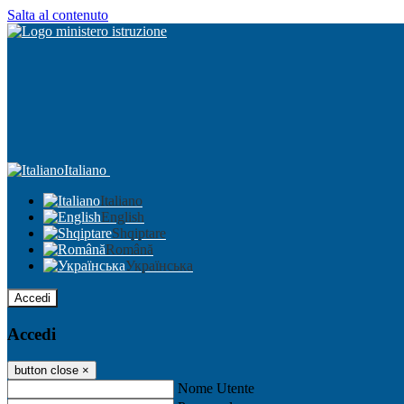
Salta al contenuto
Italiano
Italiano
English
Shqiptare
Română
Українська
Accedi
Accedi
button close
×
Nome Utente