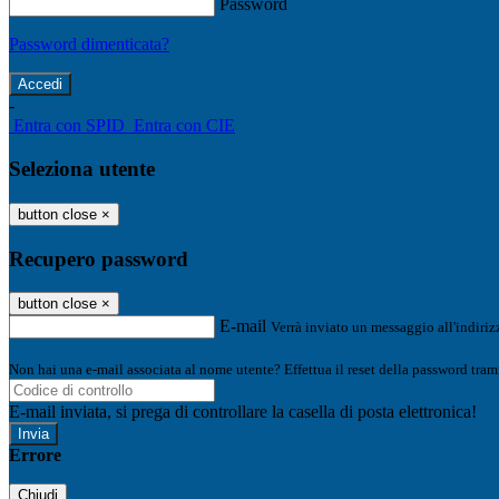
Password
Password dimenticata?
-
Entra con SPID
Entra con CIE
Seleziona utente
button close
×
Recupero password
button close
×
E-mail
Verrà inviato un messaggio all'indirizz
Non hai una e-mail associata al nome utente? Effettua il reset della password tram
E-mail inviata, si prega di controllare la casella di posta elettronica!
Errore
Chiudi