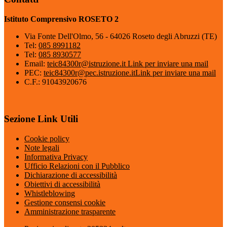
Istituto Comprensivo ROSETO 2
Via Fonte Dell'Olmo, 56 - 64026 Roseto degli Abruzzi (TE)
Tel:
085 8991182
Tel:
085 8930577
Email:
teic84300r@istruzione.it
Link per inviare una mail
PEC:
teic84300r@pec.istruzione.it
Link per inviare una mail
C.F.: 91043920676
Sezione Link Utili
Cookie policy
Note legali
Informativa Privacy
Ufficio Relazioni con il Pubblico
Dichiarazione di accessibilità
Obiettivi di accessibilità
Whistleblowing
Gestione consensi cookie
Amministrazione trasparente