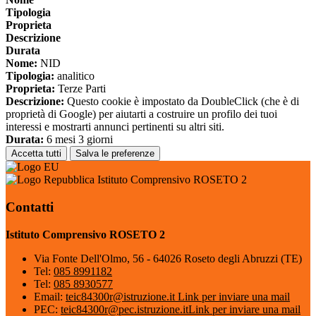
Tipologia
Proprieta
Descrizione
Durata
Nome:
NID
Tipologia:
analitico
Proprieta:
Terze Parti
Descrizione:
Questo cookie è impostato da DoubleClick (che è di
proprietà di Google) per aiutarti a costruire un profilo dei tuoi
interessi e mostrarti annunci pertinenti su altri siti.
Durata:
6 mesi 3 giorni
Accetta tutti
Salva le preferenze
Istituto Comprensivo ROSETO 2
Contatti
Istituto Comprensivo ROSETO 2
Via Fonte Dell'Olmo, 56 - 64026 Roseto degli Abruzzi (TE)
Tel:
085 8991182
Tel:
085 8930577
Email:
teic84300r@istruzione.it
Link per inviare una mail
PEC:
teic84300r@pec.istruzione.it
Link per inviare una mail