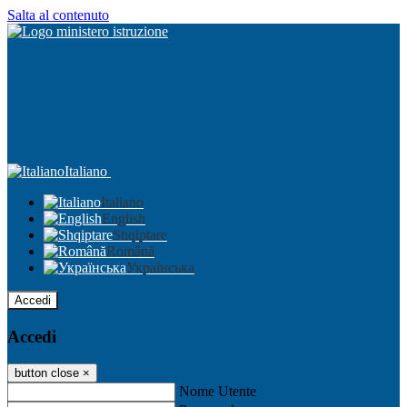
Salta al contenuto
Italiano
Italiano
English
Shqiptare
Română
Українська
Accedi
Accedi
button close
×
Nome Utente