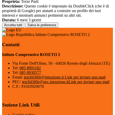
Proprieta:
Terze Parti
Descrizione:
Questo cookie è impostato da DoubleClick (che è di
proprietà di Google) per aiutarti a costruire un profilo dei tuoi
interessi e mostrarti annunci pertinenti su altri siti.
Durata:
6 mesi 3 giorni
Accetta tutti
Salva le preferenze
Istituto Comprensivo ROSETO 2
Contatti
Istituto Comprensivo ROSETO 2
Via Fonte Dell'Olmo, 56 - 64026 Roseto degli Abruzzi (TE)
Tel:
085 8991182
Tel:
085 8930577
Email:
teic84300r@istruzione.it
Link per inviare una mail
PEC:
teic84300r@pec.istruzione.it
Link per inviare una mail
C.F.: 91043920676
Sezione Link Utili
Cookie policy