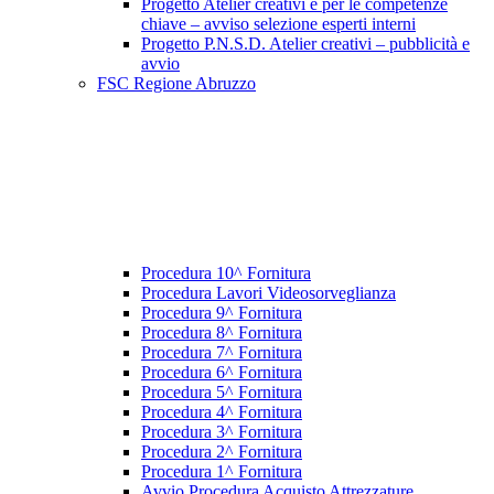
Progetto Atelier creativi e per le competenze
chiave – avviso selezione esperti interni
Progetto P.N.S.D. Atelier creativi – pubblicità e
avvio
FSC Regione Abruzzo
Procedura 10^ Fornitura
Procedura Lavori Videosorveglianza
Procedura 9^ Fornitura
Procedura 8^ Fornitura
Procedura 7^ Fornitura
Procedura 6^ Fornitura
Procedura 5^ Fornitura
Procedura 4^ Fornitura
Procedura 3^ Fornitura
Procedura 2^ Fornitura
Procedura 1^ Fornitura
Avvio Procedura Acquisto Attrezzature