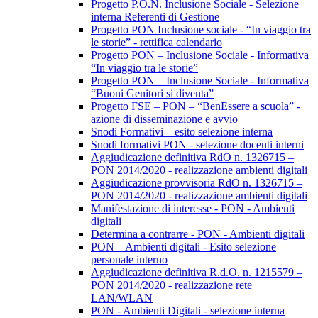
Progetto P.O.N. Inclusione Sociale - Selezione
interna Referenti di Gestione
Progetto PON Inclusione sociale - “In viaggio tra
le storie” - rettifica calendario
Progetto PON – Inclusione Sociale - Informativa
“In viaggio tra le storie”
Progetto PON – Inclusione Sociale - Informativa
“Buoni Genitori si diventa”
Progetto FSE – PON – “BenEssere a scuola” -
azione di disseminazione e avvio
Snodi Formativi – esito selezione interna
Snodi formativi PON - selezione docenti interni
Aggiudicazione definitiva RdO n. 1326715 –
PON 2014/2020 - realizzazione ambienti digitali
Aggiudicazione provvisoria RdO n. 1326715 –
PON 2014/2020 - realizzazione ambienti digitali
Manifestazione di interesse - PON - Ambienti
digitali
Determina a contrarre - PON - Ambienti digitali
PON – Ambienti digitali - Esito selezione
personale interno
Aggiudicazione definitiva R.d.O. n. 1215579 –
PON 2014/2020 - realizzazione rete
LAN/WLAN
PON - Ambienti Digitali - selezione interna