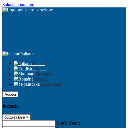
Salta al contenuto
Italiano
Italiano
English
Shqiptare
Română
Українська
Accedi
Accedi
button close
×
Nome Utente