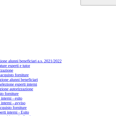
zione alunni beneficiari a.s. 2021/2022
ure esperti e tutor
zzazione
 acquisto forniture
zione alunni beneficiari
elezione esperti interni
azione autorizzazione
to forniture
interni - esito
interni - avviso
cquisto forniture
rti interni - Esito