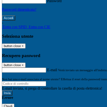
Password
Password dimenticata?
-
Entra con SPID
Entra con CIE
Seleziona utente
button close
×
Recupero password
button close
×
E-mail
Verrà inviato un messaggio all'indirizz
Non hai una e-mail associata al nome utente? Effettua il reset della password tram
E-mail inviata, si prega di controllare la casella di posta elettronica!
Errore
Chiudi