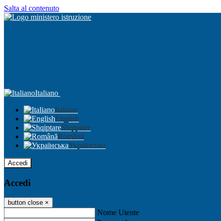
Salta al contenuto
Italiano
Italiano
English
Shqiptare
Română
Українська
Accedi
Accedi
button close
×
Nome Utente