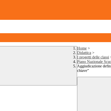
Home
>
Didattica
>
I progetti delle classi
Piano Nazionale Scuo
Aggiudicazione defini
chiave”