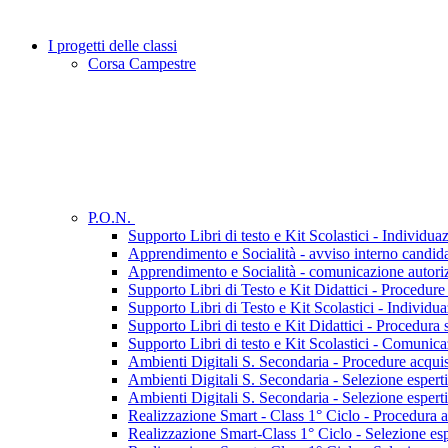
I progetti delle classi
Corsa Campestre
P.O.N.
Supporto Libri di testo e Kit Scolastici - Individua
Apprendimento e Socialità - avviso interno candidat
Apprendimento e Socialità - comunicazione autori
Supporto Libri di Testo e Kit Didattici - Procedure
Supporto Libri di Testo e Kit Scolastici - Individua
Supporto Libri di testo e Kit Didattici - Procedura s
Supporto Libri di testo e Kit Scolastici - Comunic
Ambienti Digitali S. Secondaria - Procedure acquis
Ambienti Digitali S. Secondaria - Selezione esperti 
Ambienti Digitali S. Secondaria - Selezione esperti 
Realizzazione Smart - Class 1° Ciclo - Procedura a
Realizzazione Smart-Class 1° Ciclo - Selezione espe