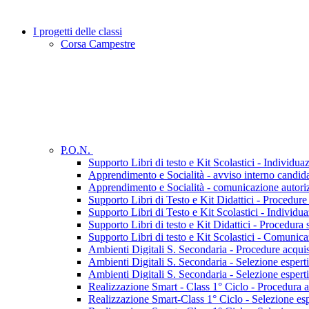
I progetti delle classi
Corsa Campestre
P.O.N.
Supporto Libri di testo e Kit Scolastici - Individua
Apprendimento e Socialità - avviso interno candidat
Apprendimento e Socialità - comunicazione autori
Supporto Libri di Testo e Kit Didattici - Procedure
Supporto Libri di Testo e Kit Scolastici - Individua
Supporto Libri di testo e Kit Didattici - Procedura s
Supporto Libri di testo e Kit Scolastici - Comunic
Ambienti Digitali S. Secondaria - Procedure acquis
Ambienti Digitali S. Secondaria - Selezione esperti 
Ambienti Digitali S. Secondaria - Selezione esperti 
Realizzazione Smart - Class 1° Ciclo - Procedura a
Realizzazione Smart-Class 1° Ciclo - Selezione espe