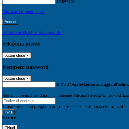
Password
Password dimenticata?
-
Entra con SPID
Entra con CIE
Seleziona utente
button close
×
Recupero password
button close
×
E-mail
Verrà inviato un messaggio all'indirizz
Non hai una e-mail associata al nome utente? Effettua il reset della password tram
E-mail inviata, si prega di controllare la casella di posta elettronica!
Errore
Chiudi