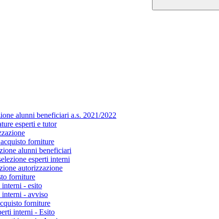
zione alunni beneficiari a.s. 2021/2022
ure esperti e tutor
zzazione
 acquisto forniture
zione alunni beneficiari
elezione esperti interni
azione autorizzazione
to forniture
interni - esito
interni - avviso
cquisto forniture
rti interni - Esito