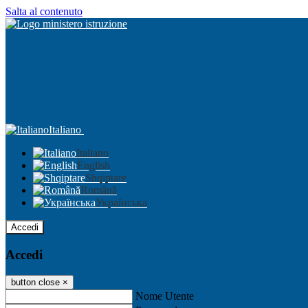
Salta al contenuto
Italiano
Italiano
English
Shqiptare
Română
Українська
Accedi
Accedi
button close
×
Nome Utente