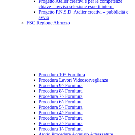
Progetto Atelier creativi e per le competenze
chiave – avviso selezione esperti interni
Progetto P.N.S.D. Atelier creativi – pubblicità e
avvio
FSC Regione Abruzzo
Procedura 10^ Fornitura
Procedura Lavori Videosorveglianza
Procedura 9^ Fornitura
Procedura 8^ Fornitura
Procedura 7^ Fornitura
Procedura 6^ Fornitura
Procedura 5^ Fornitura
Procedura 4^ Fornitura
Procedura 3^ Fornitura
Procedura 2^ Fornitura
Procedura 1^ Fornitura
Avvio Procedura Acquisto Attrezzature