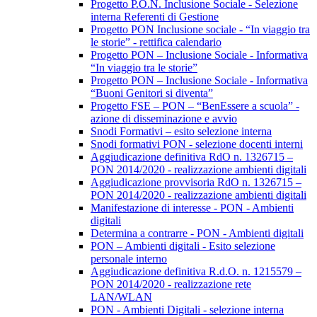
Progetto P.O.N. Inclusione Sociale - Selezione
interna Referenti di Gestione
Progetto PON Inclusione sociale - “In viaggio tra
le storie” - rettifica calendario
Progetto PON – Inclusione Sociale - Informativa
“In viaggio tra le storie”
Progetto PON – Inclusione Sociale - Informativa
“Buoni Genitori si diventa”
Progetto FSE – PON – “BenEssere a scuola” -
azione di disseminazione e avvio
Snodi Formativi – esito selezione interna
Snodi formativi PON - selezione docenti interni
Aggiudicazione definitiva RdO n. 1326715 –
PON 2014/2020 - realizzazione ambienti digitali
Aggiudicazione provvisoria RdO n. 1326715 –
PON 2014/2020 - realizzazione ambienti digitali
Manifestazione di interesse - PON - Ambienti
digitali
Determina a contrarre - PON - Ambienti digitali
PON – Ambienti digitali - Esito selezione
personale interno
Aggiudicazione definitiva R.d.O. n. 1215579 –
PON 2014/2020 - realizzazione rete
LAN/WLAN
PON - Ambienti Digitali - selezione interna