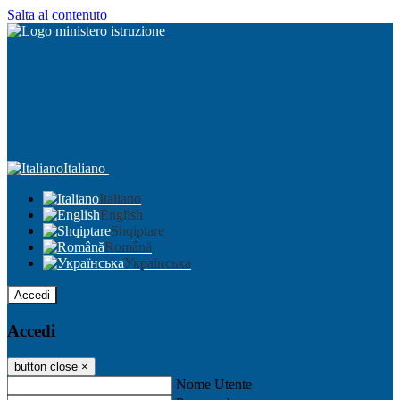
Salta al contenuto
Italiano
Italiano
English
Shqiptare
Română
Українська
Accedi
Accedi
button close
×
Nome Utente