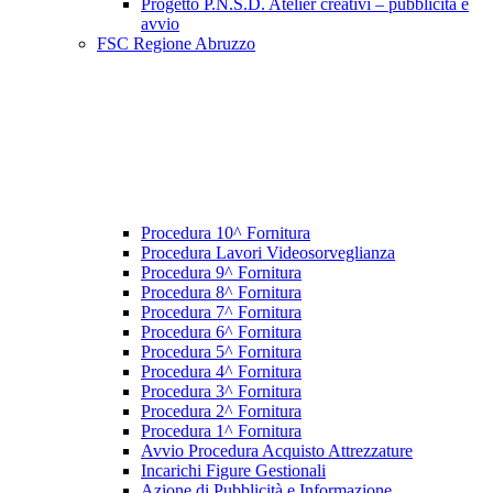
Progetto P.N.S.D. Atelier creativi – pubblicità e
avvio
FSC Regione Abruzzo
Procedura 10^ Fornitura
Procedura Lavori Videosorveglianza
Procedura 9^ Fornitura
Procedura 8^ Fornitura
Procedura 7^ Fornitura
Procedura 6^ Fornitura
Procedura 5^ Fornitura
Procedura 4^ Fornitura
Procedura 3^ Fornitura
Procedura 2^ Fornitura
Procedura 1^ Fornitura
Avvio Procedura Acquisto Attrezzature
Incarichi Figure Gestionali
Azione di Pubblicità e Informazione