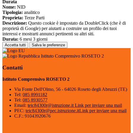
Durata
Nome:
NID
Tipologia:
analitico
Proprieta:
Terze Parti
Descrizione:
Questo cookie è impostato da DoubleClick (che è di
proprietà di Google) per aiutarti a costruire un profilo dei tuoi
interessi e mostrarti annunci pertinenti su altri siti.
Durata:
6 mesi 3 giorni
Accetta tutti
Salva le preferenze
Istituto Comprensivo ROSETO 2
Contatti
Istituto Comprensivo ROSETO 2
Via Fonte Dell'Olmo, 56 - 64026 Roseto degli Abruzzi (TE)
Tel:
085 8991182
Tel:
085 8930577
Email:
teic84300r@istruzione.it
Link per inviare una mail
PEC:
teic84300r@pec.istruzione.it
Link per inviare una mail
C.F.: 91043920676