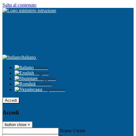
Salta al contenuto
Italiano
Italiano
English
Shqiptare
Română
Українська
Accedi
Accedi
button close
×
Nome Utente