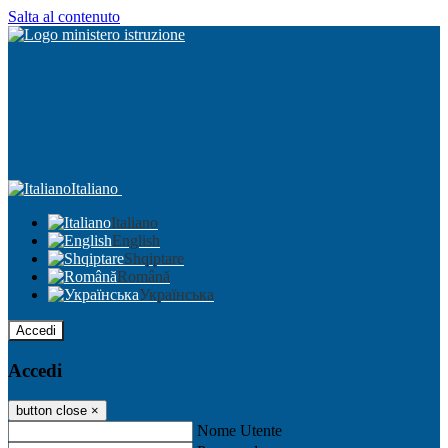
Salta al contenuto
Italiano
Italiano
English
Shqiptare
Română
Українська
Accedi
Accedi
button close
×
Nome Utente