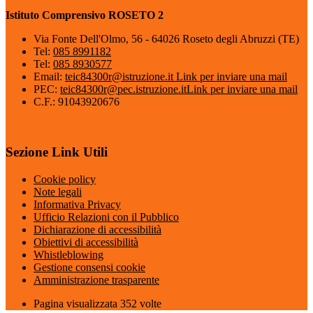
Istituto Comprensivo ROSETO 2
Via Fonte Dell'Olmo, 56 - 64026 Roseto degli Abruzzi (TE)
Tel:
085 8991182
Tel:
085 8930577
Email:
teic84300r@istruzione.it
Link per inviare una mail
PEC:
teic84300r@pec.istruzione.it
Link per inviare una mail
C.F.: 91043920676
Sezione Link Utili
Cookie policy
Note legali
Informativa Privacy
Ufficio Relazioni con il Pubblico
Dichiarazione di accessibilità
Obiettivi di accessibilità
Whistleblowing
Gestione consensi cookie
Amministrazione trasparente
Pagina visualizzata
352
volte