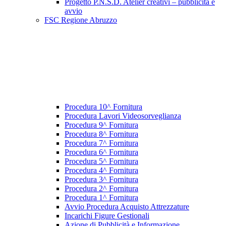
Progetto P.N.S.D. Atelier creativi – pubblicità e
avvio
FSC Regione Abruzzo
Procedura 10^ Fornitura
Procedura Lavori Videosorveglianza
Procedura 9^ Fornitura
Procedura 8^ Fornitura
Procedura 7^ Fornitura
Procedura 6^ Fornitura
Procedura 5^ Fornitura
Procedura 4^ Fornitura
Procedura 3^ Fornitura
Procedura 2^ Fornitura
Procedura 1^ Fornitura
Avvio Procedura Acquisto Attrezzature
Incarichi Figure Gestionali
Azione di Pubblicità e Informazione