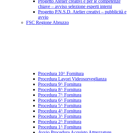
Progetto Atelier creativi e per le competenze
chiave – avviso selezione esperti interni
Progetto P.N.S.D. Atelier creativi – pubblicità e
avvio
FSC Regione Abruzzo
Procedura 10^ Fornitura
Procedura Lavori Videosorveglianza
Procedura 9^ Fornitura
Procedura 8^ Fornitura
Procedura 7^ Fornitura
Procedura 6^ Fornitura
Procedura 5^ Fornitura
Procedura 4^ Fornitura
Procedura 3^ Fornitura
Procedura 2^ Fornitura
Procedura 1^ Fornitura
Avvio Procedura Acquisto Attrezzature