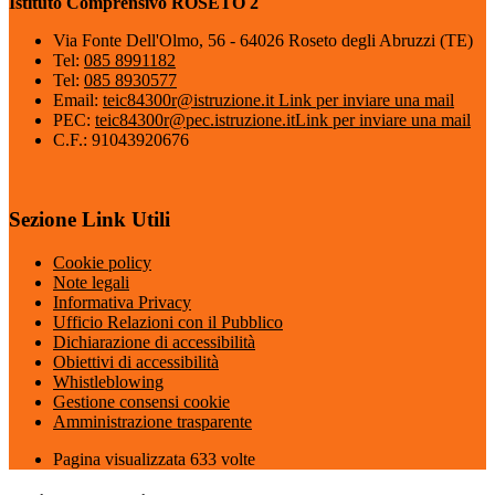
Istituto Comprensivo ROSETO 2
Via Fonte Dell'Olmo, 56 - 64026 Roseto degli Abruzzi (TE)
Tel:
085 8991182
Tel:
085 8930577
Email:
teic84300r@istruzione.it
Link per inviare una mail
PEC:
teic84300r@pec.istruzione.it
Link per inviare una mail
C.F.: 91043920676
Sezione Link Utili
Cookie policy
Note legali
Informativa Privacy
Ufficio Relazioni con il Pubblico
Dichiarazione di accessibilità
Obiettivi di accessibilità
Whistleblowing
Gestione consensi cookie
Amministrazione trasparente
Pagina visualizzata
633
volte