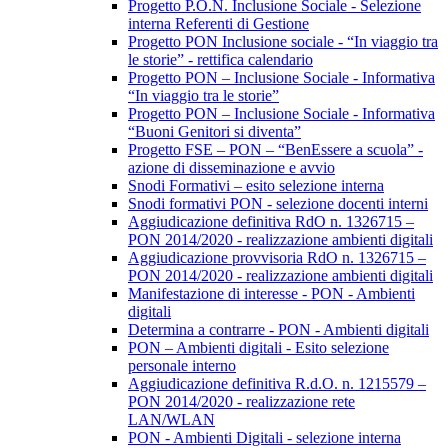
Progetto P.O.N. Inclusione Sociale - Selezione
interna Referenti di Gestione
Progetto PON Inclusione sociale - “In viaggio tra
le storie” - rettifica calendario
Progetto PON – Inclusione Sociale - Informativa
“In viaggio tra le storie”
Progetto PON – Inclusione Sociale - Informativa
“Buoni Genitori si diventa”
Progetto FSE – PON – “BenEssere a scuola” -
azione di disseminazione e avvio
Snodi Formativi – esito selezione interna
Snodi formativi PON - selezione docenti interni
Aggiudicazione definitiva RdO n. 1326715 –
PON 2014/2020 - realizzazione ambienti digitali
Aggiudicazione provvisoria RdO n. 1326715 –
PON 2014/2020 - realizzazione ambienti digitali
Manifestazione di interesse - PON - Ambienti
digitali
Determina a contrarre - PON - Ambienti digitali
PON – Ambienti digitali - Esito selezione
personale interno
Aggiudicazione definitiva R.d.O. n. 1215579 –
PON 2014/2020 - realizzazione rete
LAN/WLAN
PON - Ambienti Digitali - selezione interna