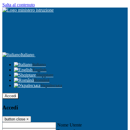
Salta al contenuto
Italiano
Italiano
English
Shqiptare
Română
Українська
Accedi
Accedi
button close
×
Nome Utente