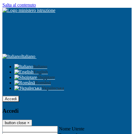
Salta al contenuto
Italiano
Italiano
English
Shqiptare
Română
Українська
Accedi
Accedi
button close
×
Nome Utente