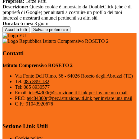
Proprieta:
Terze Parti
Descrizione:
Questo cookie è impostato da DoubleClick (che è di
proprietà di Google) per aiutarti a costruire un profilo dei tuoi
interessi e mostrarti annunci pertinenti su altri siti.
Durata:
6 mesi 3 giorni
Accetta tutti
Salva le preferenze
Istituto Comprensivo ROSETO 2
Contatti
Istituto Comprensivo ROSETO 2
Via Fonte Dell'Olmo, 56 - 64026 Roseto degli Abruzzi (TE)
Tel:
085 8991182
Tel:
085 8930577
Email:
teic84300r@istruzione.it
Link per inviare una mail
PEC:
teic84300r@pec.istruzione.it
Link per inviare una mail
C.F.: 91043920676
Sezione Link Utili
Cookie policy