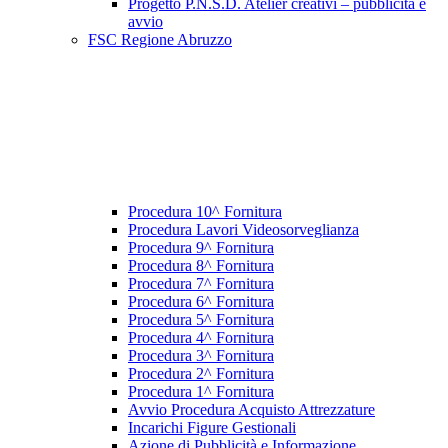
Progetto P.N.S.D. Atelier creativi – pubblicità e
avvio
FSC Regione Abruzzo
Procedura 10^ Fornitura
Procedura Lavori Videosorveglianza
Procedura 9^ Fornitura
Procedura 8^ Fornitura
Procedura 7^ Fornitura
Procedura 6^ Fornitura
Procedura 5^ Fornitura
Procedura 4^ Fornitura
Procedura 3^ Fornitura
Procedura 2^ Fornitura
Procedura 1^ Fornitura
Avvio Procedura Acquisto Attrezzature
Incarichi Figure Gestionali
Azione di Pubblicità e Informazione