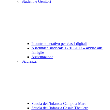
Studenti e Genitori
Incontro operativo per classi digitali
Assemblea sindacale 12/10/2022 – avviso alle
famiglie
Assicurazione
Sicurezza
Scuola dell’infanzia Campo a Mare
Scuola dell’infanzia Casale Thaulero