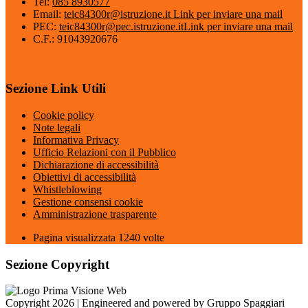
Tel:
085 8930577
Email:
teic84300r@istruzione.it
Link per inviare una mail
PEC:
teic84300r@pec.istruzione.it
Link per inviare una mail
C.F.: 91043920676
Sezione Link Utili
Cookie policy
Note legali
Informativa Privacy
Ufficio Relazioni con il Pubblico
Dichiarazione di accessibilità
Obiettivi di accessibilità
Whistleblowing
Gestione consensi cookie
Amministrazione trasparente
Pagina visualizzata
1240
volte
Sezione Copyright
Copyright 2026 | Engineered and powered by Gruppo Spaggiari