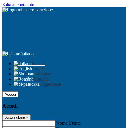
Salta al contenuto
Italiano
Italiano
English
Shqiptare
Română
Українська
Accedi
Accedi
button close
×
Nome Utente