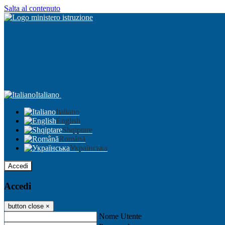
Salta al contenuto
Italiano
Italiano
English
Shqiptare
Română
Українська
Accedi
Accedi
button close
×
Nome Utente