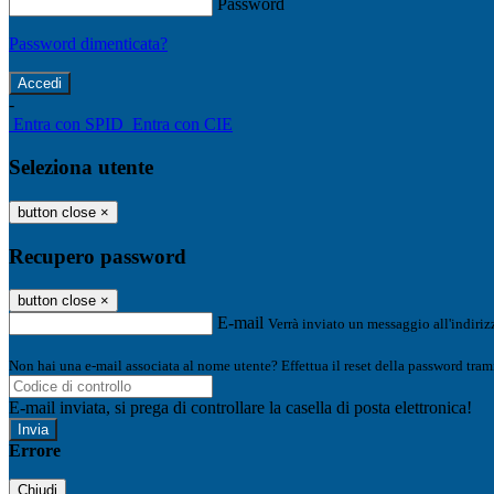
Password
Password dimenticata?
-
Entra con SPID
Entra con CIE
Seleziona utente
button close
×
Recupero password
button close
×
E-mail
Verrà inviato un messaggio all'indirizz
Non hai una e-mail associata al nome utente? Effettua il reset della password tram
E-mail inviata, si prega di controllare la casella di posta elettronica!
Errore
Chiudi