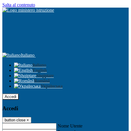
Salta al contenuto
Italiano
Italiano
English
Shqiptare
Română
Українська
Accedi
Accedi
button close
×
Nome Utente