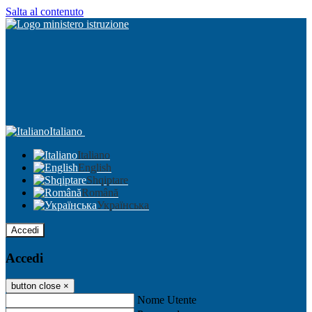
Salta al contenuto
Italiano
Italiano
English
Shqiptare
Română
Українська
Accedi
Accedi
button close
×
Nome Utente