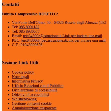
Contatti
Istituto Comprensivo ROSETO 2
Via Fonte Dell'Olmo, 56 - 64026 Roseto degli Abruzzi (TE)
Tel:
085 8991182
Tel:
085 8930577
Email:
teic84300r@istruzione.it
Link per inviare una mail
PEC:
teic84300r@pec.istruzione.it
Link per inviare una mail
C.F.: 91043920676
Sezione Link Utili
Cookie policy
Note legali
Informativa Privacy
Ufficio Relazioni con il Pubblico
Dichiarazione di accessibilità
Obiettivi di accessibilità
Whistleblowing
Gestione consensi cookie
Amministrazione trasparente