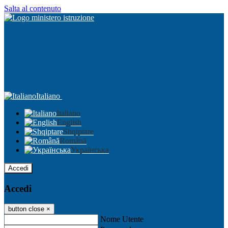
Salta al contenuto
Italiano
Italiano
English
Shqiptare
Română
Українська
Accedi
Accedi
button close
×
Nome Utente