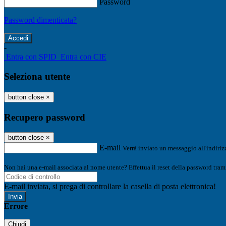
Password
Password dimenticata?
-
Entra con SPID
Entra con CIE
Seleziona utente
button close
×
Recupero password
button close
×
E-mail
Verrà inviato un messaggio all'indirizz
Non hai una e-mail associata al nome utente? Effettua il reset della password tram
E-mail inviata, si prega di controllare la casella di posta elettronica!
Errore
Chiudi