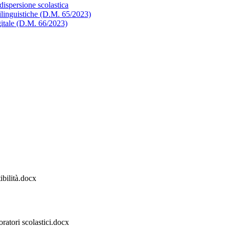
dispersione scolastica
linguistiche (D.M. 65/2023)
gitale (D.M. 66/2023)
bilità.docx
atori scolastici.docx