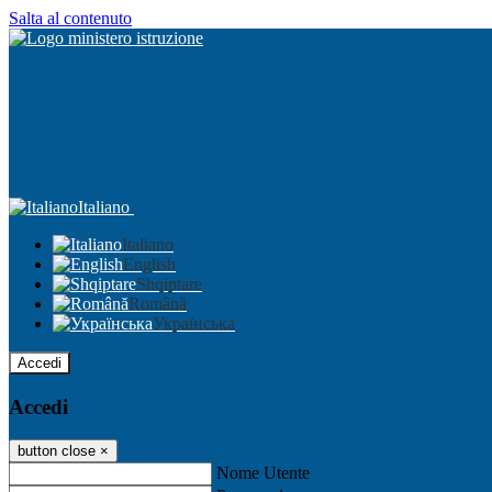
Salta al contenuto
Italiano
Italiano
English
Shqiptare
Română
Українська
Accedi
Accedi
button close
×
Nome Utente