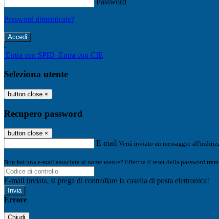
Password
Password dimenticata?
-
Entra con SPID
Entra con CIE
Seleziona utente
button close
×
Recupero password
button close
×
E-mail
Verrà inviato un messaggio all'indirizz
Non hai una e-mail associata al nome utente? Effettua il reset della password tram
E-mail inviata, si prega di controllare la casella di posta elettronica!
Errore
Chiudi