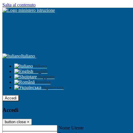
Salta al contenuto
Italiano
Italiano
English
Shqiptare
Română
Українська
Accedi
Accedi
button close
×
Nome Utente