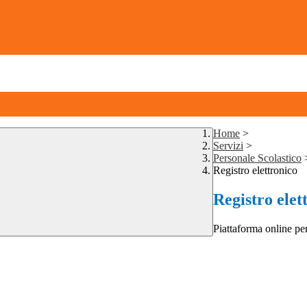
Home
>
Servizi
>
Personale Scolastico
Registro elettronico
Registro elet
Piattaforma online per