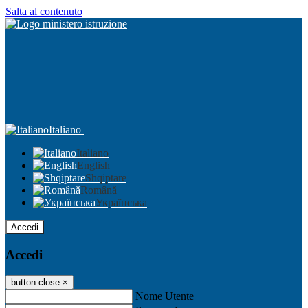
Salta al contenuto
Italiano
Italiano
English
Shqiptare
Română
Українська
Accedi
Accedi
button close
×
Nome Utente