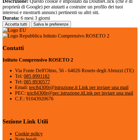
Descrizione:
Questo cookie è impostato da DoubleClick (che è di
proprietà di Google) per aiutarti a costruire un profilo dei tuoi
interessi e mostrarti annunci pertinenti su altri siti.
Durata:
6 mesi 3 giorni
Accetta tutti
Salva le preferenze
Istituto Comprensivo ROSETO 2
Contatti
Istituto Comprensivo ROSETO 2
Via Fonte Dell'Olmo, 56 - 64026 Roseto degli Abruzzi (TE)
Tel:
085 8991182
Tel:
085 8930577
Email:
teic84300r@istruzione.it
Link per inviare una mail
PEC:
teic84300r@pec.istruzione.it
Link per inviare una mail
C.F.: 91043920676
Sezione Link Utili
Cookie policy
Note legali