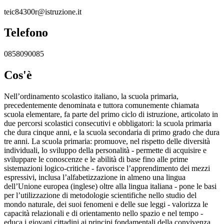
teic84300r@istruzione.it
Telefono
0858090085
Cos'è
Nell’ordinamento scolastico italiano, la scuola primaria,
precedentemente denominata e tuttora comunemente chiamata
scuola elementare, fa parte del primo ciclo di istruzione, articolato in
due percorsi scolastici consecutivi e obbligatori: la scuola primaria
che dura cinque anni, e la scuola secondaria di primo grado che dura
tre anni. La scuola primaria: promuove, nel rispetto delle diversità
individuali, lo sviluppo della personalità - permette di acquisire e
sviluppare le conoscenze e le abilità di base fino alle prime
sistemazioni logico-critiche - favorisce l’apprendimento dei mezzi
espressivi, inclusa l’alfabetizzazione in almeno una lingua
dell’Unione europea (inglese) oltre alla lingua italiana - pone le basi
per l’utilizzazione di metodologie scientifiche nello studio del
mondo naturale, dei suoi fenomeni e delle sue leggi - valorizza le
capacità relazionali e di orientamento nello spazio e nel tempo -
educa i giovani cittadini ai principi fondamentali della convivenza