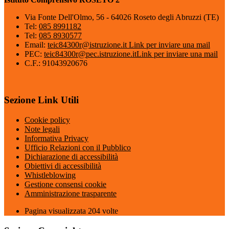
Via Fonte Dell'Olmo, 56 - 64026 Roseto degli Abruzzi (TE)
Tel:
085 8991182
Tel:
085 8930577
Email:
teic84300r@istruzione.it
Link per inviare una mail
PEC:
teic84300r@pec.istruzione.it
Link per inviare una mail
C.F.: 91043920676
Sezione Link Utili
Cookie policy
Note legali
Informativa Privacy
Ufficio Relazioni con il Pubblico
Dichiarazione di accessibilità
Obiettivi di accessibilità
Whistleblowing
Gestione consensi cookie
Amministrazione trasparente
Pagina visualizzata
204
volte