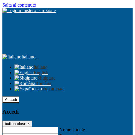
Salta al contenuto
Italiano
Italiano
English
Shqiptare
Română
Українська
Accedi
Accedi
button close
×
Nome Utente