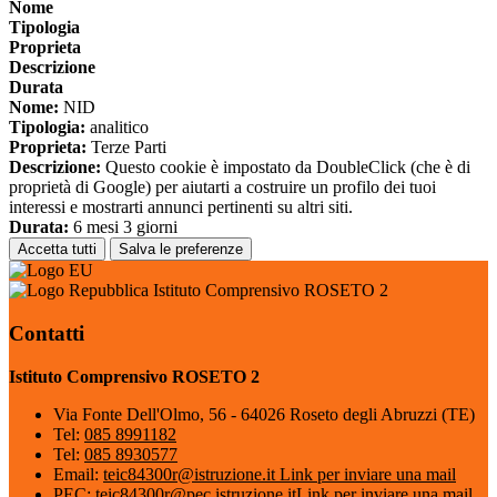
Nome
Tipologia
Proprieta
Descrizione
Durata
Nome:
NID
Tipologia:
analitico
Proprieta:
Terze Parti
Descrizione:
Questo cookie è impostato da DoubleClick (che è di
proprietà di Google) per aiutarti a costruire un profilo dei tuoi
interessi e mostrarti annunci pertinenti su altri siti.
Durata:
6 mesi 3 giorni
Accetta tutti
Salva le preferenze
Istituto Comprensivo ROSETO 2
Contatti
Istituto Comprensivo ROSETO 2
Via Fonte Dell'Olmo, 56 - 64026 Roseto degli Abruzzi (TE)
Tel:
085 8991182
Tel:
085 8930577
Email:
teic84300r@istruzione.it
Link per inviare una mail
PEC:
teic84300r@pec.istruzione.it
Link per inviare una mail