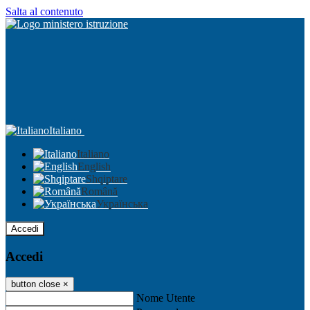
Salta al contenuto
Italiano
Italiano
English
Shqiptare
Română
Українська
Accedi
Accedi
button close
×
Nome Utente