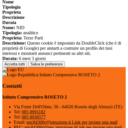
Nome
Tipologia
Proprieta
Descrizione
Durata
Nome:
NID
Tipologia:
analitico
Proprieta:
Terze Parti
Descrizione:
Questo cookie è impostato da DoubleClick (che è di
proprietà di Google) per aiutarti a costruire un profilo dei tuoi
interessi e mostrarti annunci pertinenti su altri siti.
Durata:
6 mesi 3 giorni
Accetta tutti
Salva le preferenze
Istituto Comprensivo ROSETO 2
Contatti
Istituto Comprensivo ROSETO 2
Via Fonte Dell'Olmo, 56 - 64026 Roseto degli Abruzzi (TE)
Tel:
085 8991182
Tel:
085 8930577
Email:
teic84300r@istruzione.it
Link per inviare una mail
PEC:
teic84300r@pec.istruzione.it
Link per inviare una mail