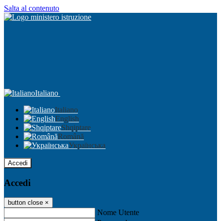
Salta al contenuto
Italiano
Italiano
English
Shqiptare
Română
Українська
Accedi
Accedi
button close
×
Nome Utente