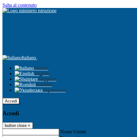
Salta al contenuto
Italiano
Italiano
English
Shqiptare
Română
Українська
Accedi
Accedi
button close
×
Nome Utente