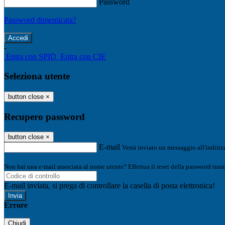
Password
Password dimenticata?
-
Entra con SPID
Entra con CIE
Seleziona utente
button close
×
Recupero password
button close
×
E-mail
Verrà inviato un messaggio all'indirizz
Non hai una e-mail associata al nome utente? Effettua il reset della password tram
E-mail inviata, si prega di controllare la casella di posta elettronica!
Errore
Chiudi