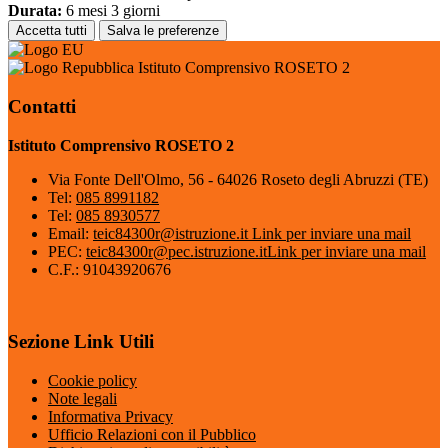
Durata:
6 mesi 3 giorni
Accetta tutti
Salva le preferenze
Istituto Comprensivo ROSETO 2
Contatti
Istituto Comprensivo ROSETO 2
Via Fonte Dell'Olmo, 56 - 64026 Roseto degli Abruzzi (TE)
Tel:
085 8991182
Tel:
085 8930577
Email:
teic84300r@istruzione.it
Link per inviare una mail
PEC:
teic84300r@pec.istruzione.it
Link per inviare una mail
C.F.: 91043920676
Sezione Link Utili
Cookie policy
Note legali
Informativa Privacy
Ufficio Relazioni con il Pubblico