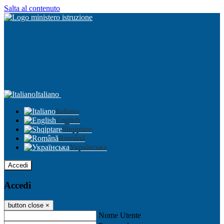
Salta al contenuto
Italiano
Italiano
English
Shqiptare
Română
Українська
Accedi
Accedi
button close
×
Nome Utente