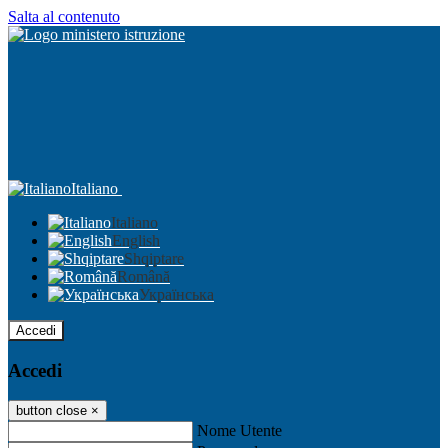
Salta al contenuto
Italiano
Italiano
English
Shqiptare
Română
Українська
Accedi
Accedi
button close
×
Nome Utente