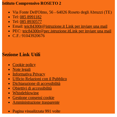
Istituto Comprensivo ROSETO 2
Via Fonte Dell'Olmo, 56 - 64026 Roseto degli Abruzzi (TE)
Tel:
085 8991182
Tel:
085 8930577
Email:
teic84300r@istruzione.it
Link per inviare una mail
PEC:
teic84300r@pec.istruzione.it
Link per inviare una mail
C.F.: 91043920676
Sezione Link Utili
Cookie policy
Note legali
Informativa Privacy
Ufficio Relazioni con il Pubblico
Dichiarazione di accessibilità
Obiettivi di accessibilità
Whistleblowing
Gestione consensi cookie
Amministrazione trasparente
Pagina visualizzata
991
volte