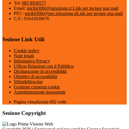
Tel:
085 8930577
Email:
teic84300r@istruzione.it
Link per inviare una mail
PEC:
teic84300r@pec.istruzione.it
Link per inviare una mail
C.F.: 91043920676
Sezione Link Utili
Cookie policy
Note legali
Informativa Privacy
Ufficio Relazioni con il Pubblico
Dichiarazione di accessibilità
Obiettivi di accessibilità
Whistleblowing
Gestione consensi cookie
Amministrazione trasparente
Pagina visualizzata
692
volte
Sezione Copyright