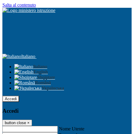
Salta al contenuto
Italiano
Italiano
English
Shqiptare
Română
Українська
Accedi
Accedi
button close
×
Nome Utente