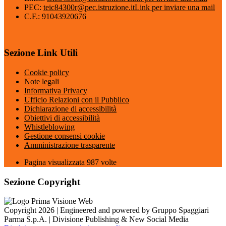
PEC:
teic84300r@pec.istruzione.it
Link per inviare una mail
C.F.: 91043920676
Sezione Link Utili
Cookie policy
Note legali
Informativa Privacy
Ufficio Relazioni con il Pubblico
Dichiarazione di accessibilità
Obiettivi di accessibilità
Whistleblowing
Gestione consensi cookie
Amministrazione trasparente
Pagina visualizzata
987
volte
Sezione Copyright
Copyright 2026 | Engineered and powered by Gruppo Spaggiari
Parma S.p.A. | Divisione Publishing & New Social Media