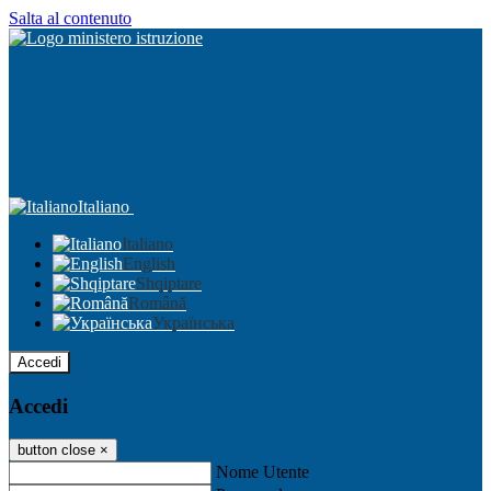
Salta al contenuto
Italiano
Italiano
English
Shqiptare
Română
Українська
Accedi
Accedi
button close
×
Nome Utente