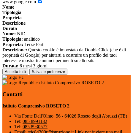
www.google.com
Nome
Tipologia
Proprieta
Descrizione
Durata
Nome:
NID
Tipologia:
analitico
Proprieta:
Terze Parti
Descrizione:
Questo cookie è impostato da DoubleClick (che è di
proprietà di Google) per aiutarti a costruire un profilo dei tuoi
interessi e mostrarti annunci pertinenti su altri siti.
Durata:
6 mesi 3 giorni
Accetta tutti
Salva le preferenze
Istituto Comprensivo ROSETO 2
Contatti
Istituto Comprensivo ROSETO 2
Via Fonte Dell'Olmo, 56 - 64026 Roseto degli Abruzzi (TE)
Tel:
085 8991182
Tel:
085 8930577
Email:
teic84300r@istruzione.it
Link per inviare una mail