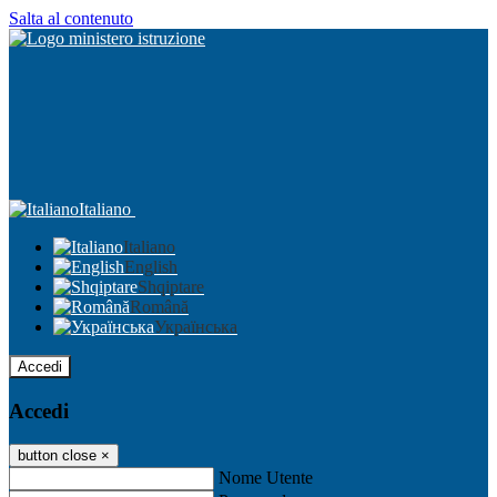
Salta al contenuto
Italiano
Italiano
English
Shqiptare
Română
Українська
Accedi
Accedi
button close
×
Nome Utente