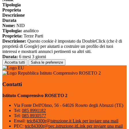
Tipologia
Proprieta
Descrizione
Durata
Nome:
NID
Tipologia:
analitico
Proprieta:
Terze Parti
Descrizione:
Questo cookie è impostato da DoubleClick (che è di
proprietà di Google) per aiutarti a costruire un profilo dei tuoi
interessi e mostrarti annunci pertinenti su altri siti.
Durata:
6 mesi 3 giorni
Accetta tutti
Salva le preferenze
Istituto Comprensivo ROSETO 2
Contatti
Istituto Comprensivo ROSETO 2
Via Fonte Dell'Olmo, 56 - 64026 Roseto degli Abruzzi (TE)
Tel:
085 8991182
Tel:
085 8930577
Email:
teic84300r@istruzione.it
Link per inviare una mail
PEC:
teic84300r@pec.istruzione.it
Link per inviare una mail