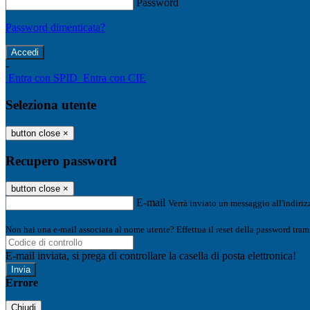
Password
Password dimenticata?
-
Entra con SPID
Entra con CIE
Seleziona utente
button close
×
Recupero password
button close
×
E-mail
Verrà inviato un messaggio all'indirizz
Non hai una e-mail associata al nome utente? Effettua il reset della password tram
E-mail inviata, si prega di controllare la casella di posta elettronica!
Errore
Chiudi