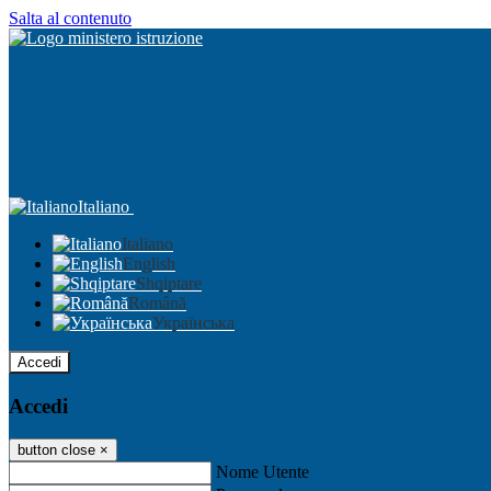
Salta al contenuto
Italiano
Italiano
English
Shqiptare
Română
Українська
Accedi
Accedi
button close
×
Nome Utente