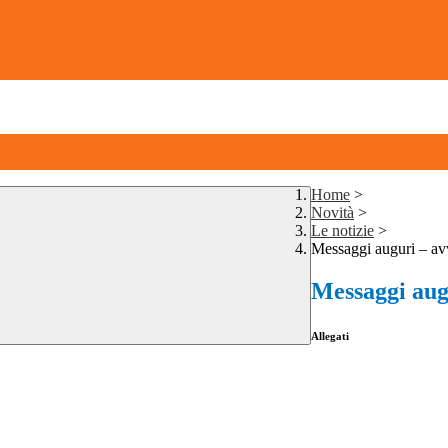
Home
>
Novità
>
Le notizie
>
Messaggi auguri – av
Messaggi augu
Allegati