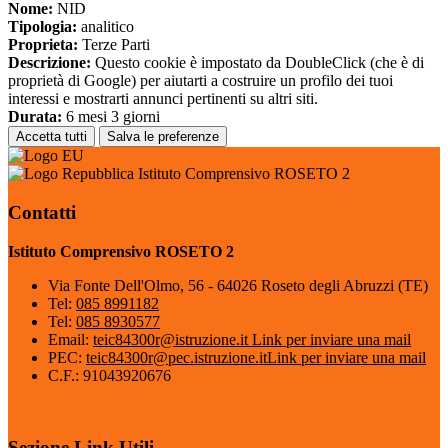
Nome:
NID
Tipologia:
analitico
Proprieta:
Terze Parti
Descrizione:
Questo cookie è impostato da DoubleClick (che è di
proprietà di Google) per aiutarti a costruire un profilo dei tuoi
interessi e mostrarti annunci pertinenti su altri siti.
Durata:
6 mesi 3 giorni
Accetta tutti
Salva le preferenze
Istituto Comprensivo ROSETO 2
Contatti
Istituto Comprensivo ROSETO 2
Via Fonte Dell'Olmo, 56 - 64026 Roseto degli Abruzzi (TE)
Tel:
085 8991182
Tel:
085 8930577
Email:
teic84300r@istruzione.it
Link per inviare una mail
PEC:
teic84300r@pec.istruzione.it
Link per inviare una mail
C.F.: 91043920676
Sezione Link Utili