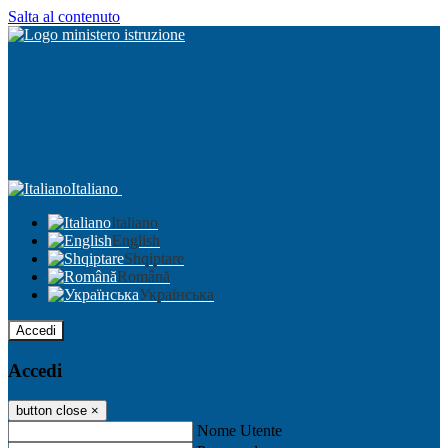
Salta al contenuto
Italiano
Italiano
English
Shqiptare
Română
Українська
Accedi
Accedi
button close
×
Nome Utente