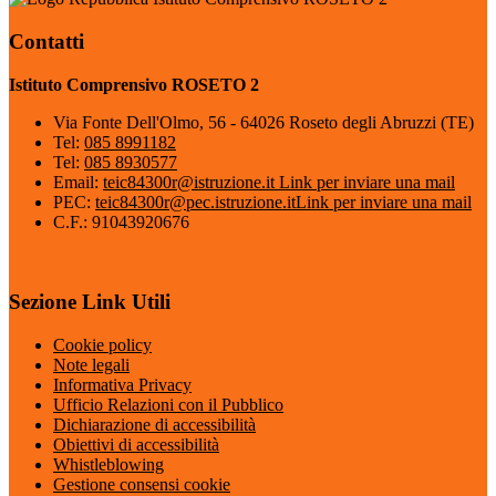
Contatti
Istituto Comprensivo ROSETO 2
Via Fonte Dell'Olmo, 56 - 64026 Roseto degli Abruzzi (TE)
Tel:
085 8991182
Tel:
085 8930577
Email:
teic84300r@istruzione.it
Link per inviare una mail
PEC:
teic84300r@pec.istruzione.it
Link per inviare una mail
C.F.: 91043920676
Sezione Link Utili
Cookie policy
Note legali
Informativa Privacy
Ufficio Relazioni con il Pubblico
Dichiarazione di accessibilità
Obiettivi di accessibilità
Whistleblowing
Gestione consensi cookie