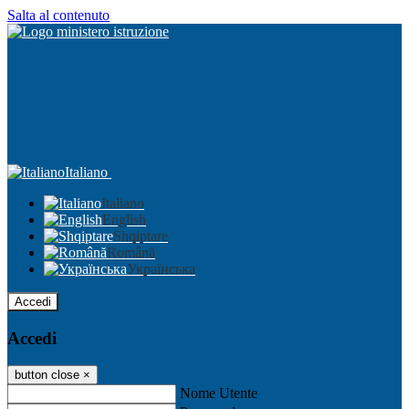
Salta al contenuto
Italiano
Italiano
English
Shqiptare
Română
Українська
Accedi
Accedi
button close
×
Nome Utente