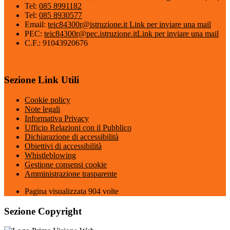
Tel:
085 8991182
Tel:
085 8930577
Email:
teic84300r@istruzione.it
Link per inviare una mail
PEC:
teic84300r@pec.istruzione.it
Link per inviare una mail
C.F.: 91043920676
Sezione Link Utili
Cookie policy
Note legali
Informativa Privacy
Ufficio Relazioni con il Pubblico
Dichiarazione di accessibilità
Obiettivi di accessibilità
Whistleblowing
Gestione consensi cookie
Amministrazione trasparente
Pagina visualizzata
904
volte
Sezione Copyright