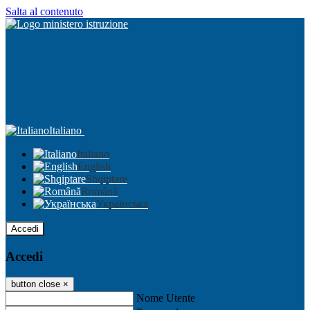
Salta al contenuto
Italiano
Italiano
English
Shqiptare
Română
Українська
Accedi
Accedi
button close
×
Nome Utente